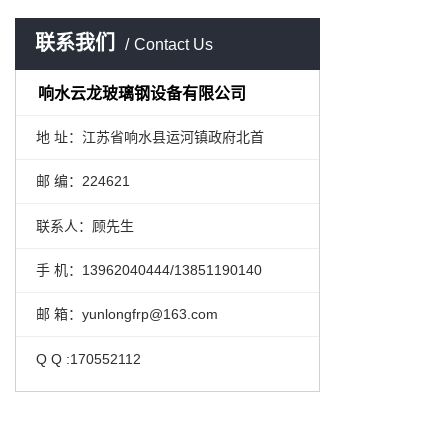
联系我们
Contact Us
响水云龙玻璃钢设备有限公司
地 址：江苏省响水县运河镇政府北首
邮 编：224621
联系人：顾先生
手 机：13962040444/13851190140
邮 箱：yunlongfrp@163.com
Q Q :170552112