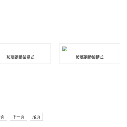
13851190140
资质荣誉
联系我们
玻璃钢桥架槽式
玻璃钢桥架槽式
一页
下一页
尾页